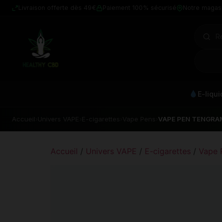
Livraison offerte dès 49€
Paiement 100% sécurisé
Notre magas
E-liqu
Accueil
›
Univers VAPE
›
E-cigarettes
›
Vape Pens
›
VAPE PEN TENGRA
Accueil
/
Univers VAPE
/
E-cigarettes
/
Vape 