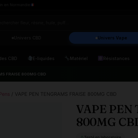
in en Normandie
Univers CBD
Univers Vape
ides CBD
E-liquides
Matériel
Résistances
MS FRAISE 800MG CBD
Pens
/ VAPE PEN TENGRAMS FRAISE 800MG CBD
VAPE PEN
800MG CB
Testé en laboratoire