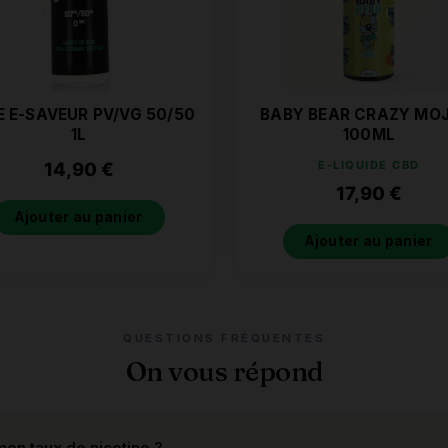
E E-SAVEUR PV/VG 50/50
BABY BEAR CRAZY MO
1L
100ML
14,90
€
E-LIQUIDE CBD
17,90
€
Ajouter au panier
Ajouter au panier
QUESTIONS FRÉQUENTES
On vous répond
on taux de nicotine ?