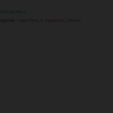
ue
Lire les avis →
tégories :
Vape Pens
,
E-cigarettes
,
Univers