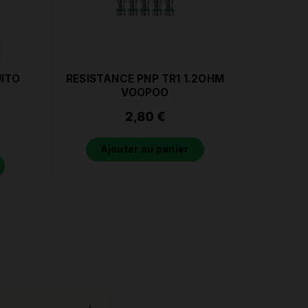
JITO
RESISTANCE PNP TR1 1.2OHM
VOOPOO
2,80
€
Ajouter au panier