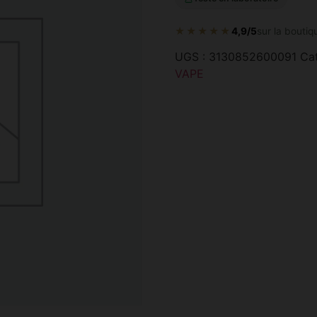
★★★★★
4,9/5
sur la boutiq
UGS :
3130852600091
Ca
VAPE