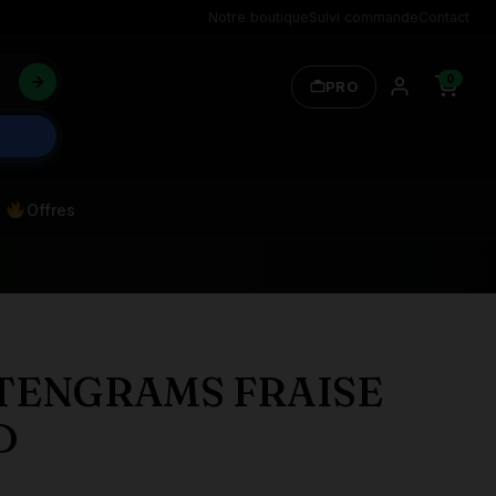
Notre boutique
Suivi commande
Contact
0
PRO
Offres
 TENGRAMS FRAISE
D