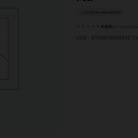
Testé en laboratoire
★★★★★
4,9/5
sur la boutiq
UGS :
3700809056952
Ca