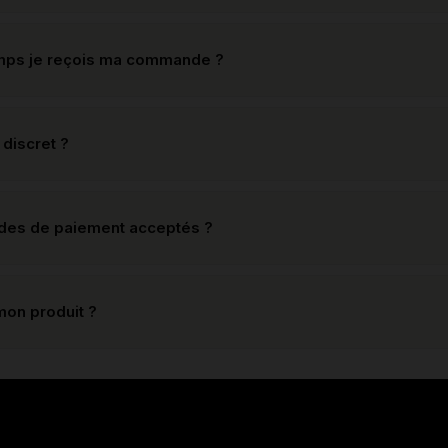
mps je reçois ma commande ?
 discret ?
odes de paiement acceptés ?
mon produit ?