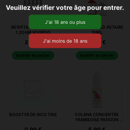
Veuillez vérifier votre âge pour entrer.
RESISTANCE PNP TR1
CONCENTRE RED ASTAIRE
1.2OHM VOOPOO
10ML
2,80
€
4,90
€
Ajouter au panier
Ajouter au panier
BOOSTER DE NICOTINE
SOLANA CONCENTRE
FRAMBOISE PASSION
10ML
0,90
€
5,90
€