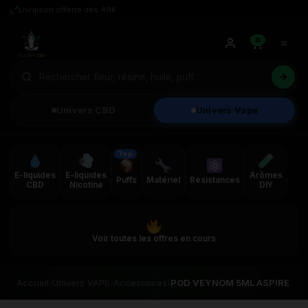
Livraison offerte dès 49€
0
Univers CBD
Univers Vape
Top
E-liquides
E-liquides
Arômes
Puffs
Matériel
Résistances
CBD
Nicotine
DIY
Voir toutes les offres en cours
Accueil
›
Univers VAPE
›
Accessoires
›
POD VEYNOM 5ML ASPIRE