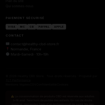
Plan du site
Qui sommes-nous
PAIEMENT SÉCURISÉ
VISA
MC
CB
PAYPAL
APPLE
CONTACT
contact@healthy-cbd-store.fr
Normandie, France
Mardi–Samedi · 10h–19h
© 2026 Healthy CBD Store · Tous droits réservés · Propulsé par
TLT Performance
Mentions légales
CGV
Confidentialité
Cookies
La consommation de produits CBD est réservée aux adultes
(+18 ans). Tenir hors de portée des enfants. En cas de doute
médical, demandez l'avis d'un professionnel de santé. Ne pas