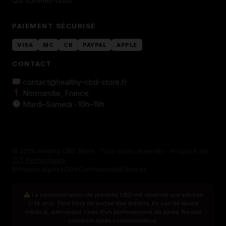
Qui sommes-nous
PAIEMENT SÉCURISÉ
VISA
MC
CB
PAYPAL
APPLE
CONTACT
contact@healthy-cbd-store.fr
Normandie, France
Mardi–Samedi · 10h–19h
© 2026 Healthy CBD Store · Tous droits réservés · Propulsé par
TLT Performance
Mentions légales
CGV
Confidentialité
Cookies
La consommation de produits CBD est réservée aux adultes
(+18 ans). Tenir hors de portée des enfants. En cas de doute
médical, demandez l'avis d'un professionnel de santé. Ne pas
conduire après consommation.