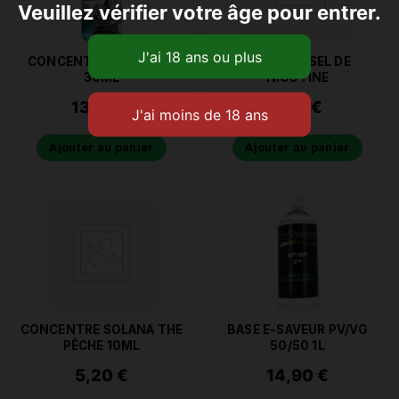
Veuillez vérifier votre âge pour entrer.
CONCENTRE SHIVA A&L
BOOSTER SEL DE
30ML
NICOTINE
13,90
€
1,50
€
Ajouter au panier
Ajouter au panier
CONCENTRE SOLANA THE
BASE E-SAVEUR PV/VG
PÊCHE 10ML
50/50 1L
5,20
€
14,90
€