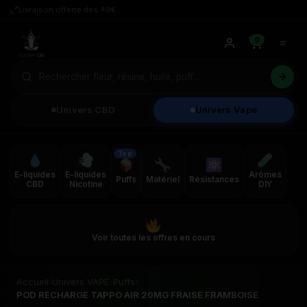
Livraison offerte dès 49€
0
Univers CBD
Univers Vape
Top
E-liquides
E-liquides
Arômes
Puffs
Matériel
Résistances
CBD
Nicotine
DIY
Voir toutes les offres en cours
Accueil
›
Univers VAPE
›
Puffs
›
POD RECHARGE TAPPO AIR 20MG FRAISE FRAMBOISE