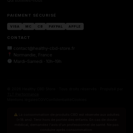
Qui sommes-nous
PAIEMENT SÉCURISÉ
VISA
MC
CB
PAYPAL
APPLE
CONTACT
contact@healthy-cbd-store.fr
Normandie, France
Mardi–Samedi · 10h–19h
© 2026 Healthy CBD Store · Tous droits réservés · Propulsé par
TLT Performance
Mentions légales
CGV
Confidentialité
Cookies
La consommation de produits CBD est réservée aux adultes
(+18 ans). Tenir hors de portée des enfants. En cas de doute
médical, demandez l'avis d'un professionnel de santé. Ne pas
conduire après consommation.