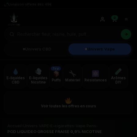
Livraison offerte dès 49€
0
Univers CBD
Univers Vape
Top
E-liquides
E-liquides
Arômes
Puffs
Matériel
Résistances
CBD
Nicotine
DIY
Voir toutes les offres en cours
Accueil
›
Univers VAPE
›
E-cigarettes
›
Vape Pens
›
POD LIQUIDEO GROSSE FRAISE 0,9% NICOTINE