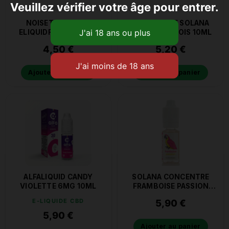
Veuillez vérifier votre âge pour entrer.
NOISETTE AROME
CONCENTRE SOLANA
ELIQUIDFRANCE 10ML
FRUITS DES BOIS 10ML
4,50
€
5,20
€
Ajouter au panier
Ajouter au panier
ALFALIQUID CANDY
SOLANA CONCENTRE
VIOLETTE 6MG 10ML
FRAMBOISE PASSION
10ML
E-LIQUIDE CBD
5,90
€
5,90
€
Ajouter au panier