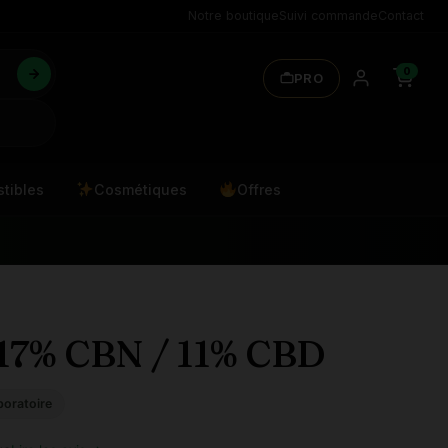
Notre boutique
Suivi commande
Contact
0
PRO
tibles
Cosmétiques
Offres
17% CBN / 11% CBD
boratoire