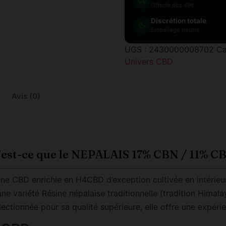
Offerte dès 49€
Discrétion totale
Emballage neutre
UGS :
2430000008702
Ca
Univers CBD
Avis (0)
est-ce que le NEPALAIS 17% CBN / 11% C
e CBD enrichie en H4CBD d’exception cultivée en intérieur
ne variété Résine népalaise traditionnelle (tradition Himalay
lectionnée pour sa qualité supérieure, elle offre une expér