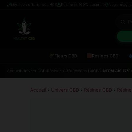
Livraison offerte dès 49€
Paiement 100% sécurisé
Notre magas
Fleurs CBD
Résines CBD
Accueil
›
Univers CBD
›
Résines CBD
›
Résines H4CBD
›
NEPALAIS 17% 
Accueil
/
Univers CBD
/
Résines CBD
/
Résin