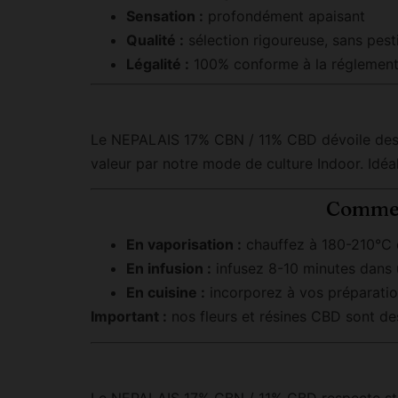
Sensation :
profondément apaisant
Qualité :
sélection rigoureuse, sans pesti
Légalité :
100% conforme à la réglement
Le NEPALAIS 17% CBN / 11% CBD dévoile des n
valeur par notre mode de culture Indoor. Idéa
Commen
En vaporisation :
chauffez à 180-210°C d
En infusion :
infusez 8-10 minutes dans u
En cuisine :
incorporez à vos préparation
Important :
nos fleurs et résines CBD sont d
Le NEPALAIS 17% CBN / 11% CBD respecte stric