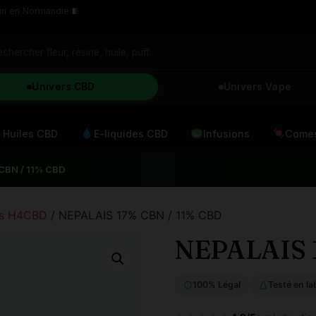
in en Normandie
Univers CBD
Univers Vape
Huiles CBD
E-liquides CBD
Infusions
Comes
CBN / 11% CBD
es H4CBD
/ NEPALAIS 17% CBN / 11% CBD
NEPALAIS 
100% Légal
Testé en la