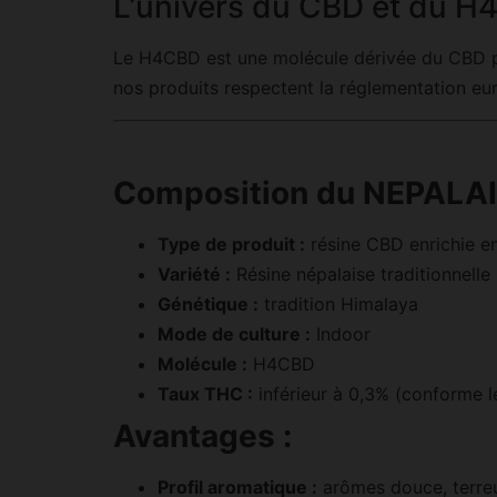
L’univers du CBD et du 
Le H4CBD est une molécule dérivée du CBD par 
nos produits respectent la réglementation eu
Composition du NEPALAI
Type de produit :
résine CBD enrichie 
Variété :
Résine népalaise traditionnelle
Génétique :
tradition Himalaya
Mode de culture :
Indoor
Molécule :
H4CBD
Taux THC :
inférieur à 0,3% (conforme lé
Avantages :
Profil aromatique :
arômes douce, terreu