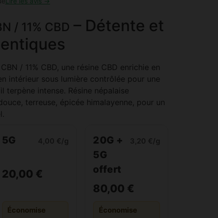
ue
Lire les avis →
– Détente et
N / 11% CBD
entiques
BN / 11% CBD, une résine CBD enrichie en
 intérieur sous lumière contrôlée pour une
il terpène intense. Résine népalaise
douce, terreuse, épicée himalayenne, pour un
l.
5G
20G +
4,00 €/g
3,20 €/g
5G
offert
20,00 €
80,00 €
Économise
Économise