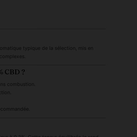
matique typique de la sélection, mis en
s complexes.
% CBD ?
ans combustion.
tion.
 recommandée.
r à 0,3%. Cette teneur équilibrée le rend