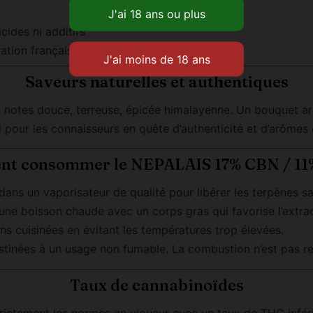
cides ni additifs
ation française et européenne
Saveurs naturelles et authentiques
otes douce, terreuse, épicée himalayenne. Un bouquet aro
l pour les connaisseurs en quête d’authenticité et d’arôme
t consommer le NEPALAIS 17% CBN / 11
ans un vaporisateur de qualité pour libérer les terpènes s
ne boisson chaude avec un corps gras qui favorise l’extrac
s cuisinées en évitant les températures trop élevées.
estinées à un usage non fumable. La combustion n’est pas
Taux de cannabinoïdes
tement les normes en vigueur avec un taux de THC inférieu