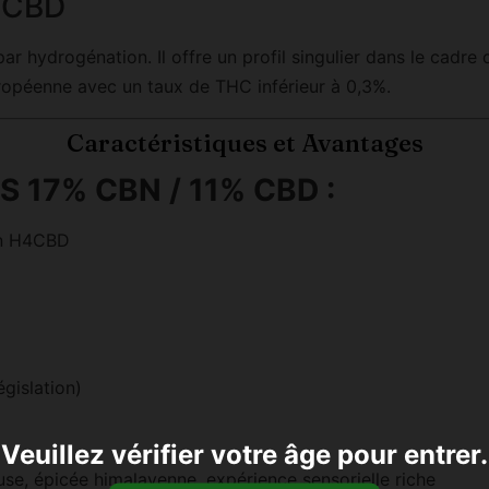
H4CBD
hydrogénation. Il offre un profil singulier dans le cadre 
ropéenne avec un taux de THC inférieur à 0,3%.
Caractéristiques et Avantages
S 17% CBN / 11% CBD :
en H4CBD
gislation)
Veuillez vérifier votre âge pour entrer.
se, épicée himalayenne, expérience sensorielle riche