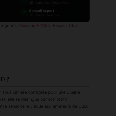
CB · Apple Pay · Google Pay
Conseil expert
Tél. · Email · Boutique
tégories :
Résines H4CBD
,
Résines CBD
,
BD ?
 sous lumière contrôlée pour une qualité
a), elle se distingue par son profil
ience sensorielle unique aux amateurs de CBD.