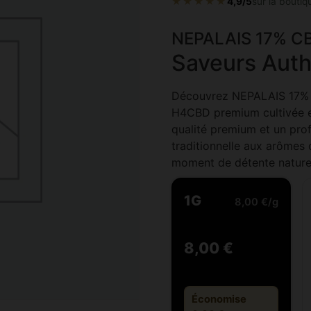
★★★★★
4,9/5
sur la boutiq
NEPALAIS 17% CB
Saveurs Auth
Découvrez NEPALAIS 17% C
H4CBD premium cultivée en
qualité premium et un prof
traditionnelle aux arômes 
moment de détente nature
1G
8,00 €/g
8,00 €
Économise