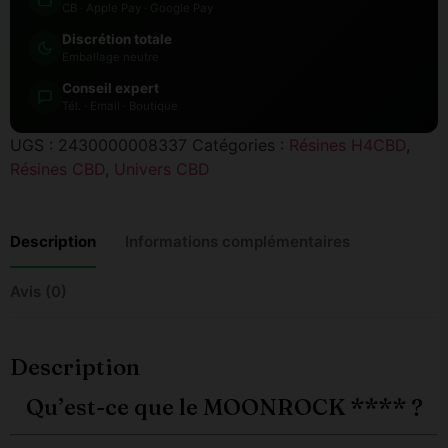
CB · Apple Pay · Google Pay
Discrétion totale
Emballage neutre
Conseil expert
Tél. · Email · Boutique
UGS :
2430000008337
Catégories :
Résines H4CBD
,
Résines CBD
,
Univers CBD
Description
Informations complémentaires
Avis (0)
Description
Qu’est-ce que le MOONROCK **** ?