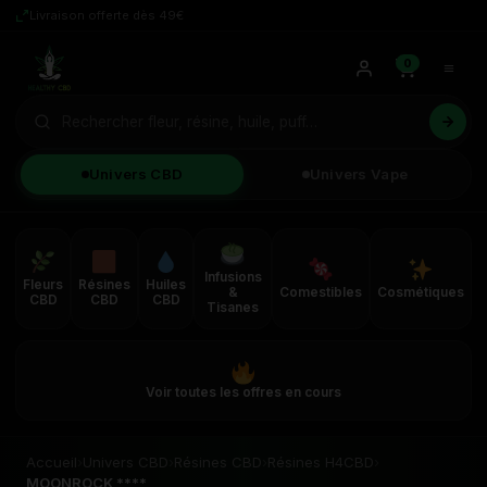
Livraison offerte dès 49€
0
Univers CBD
Univers Vape
Infusions
Fleurs
Résines
Huiles
&
Comestibles
Cosmétiques
CBD
CBD
CBD
Tisanes
Voir toutes les offres en cours
Accueil
›
Univers CBD
›
Résines CBD
›
Résines H4CBD
›
MOONROCK ****