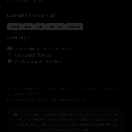
Qui sommes-nous
PAIEMENT SÉCURISÉ
VISA
MC
CB
PAYPAL
APPLE
CONTACT
contact@healthy-cbd-store.fr
Normandie, France
Mardi–Samedi · 10h–19h
© 2026 Healthy CBD Store · Tous droits réservés · Propulsé par
TLT Performance
Mentions légales
CGV
Confidentialité
Cookies
La consommation de produits CBD est réservée aux adultes
(+18 ans). Tenir hors de portée des enfants. En cas de doute
médical, demandez l'avis d'un professionnel de santé. Ne pas
conduire après consommation.