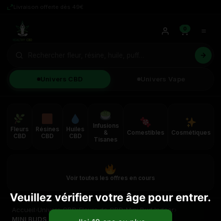
Livraison offerte dès 49€
0
Univers CBD
Univers Vape
Infusions
Fleurs
Résines
Huiles
&
Comestibles
Cosmétiques
CBD
CBD
CBD
Tisanes
Voir toutes les offres en cours
Veuillez vérifier votre âge pour entrer.
Accueil
›
Univers CBD
›
Fleurs de CBD
›
Mini Bud Indoor
›
MINI BUDS BZ 1 INDOOR