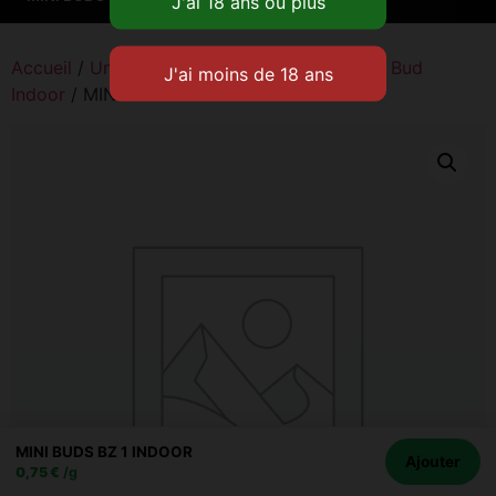
Accueil
/
Univers CBD
/
Fleurs de CBD
/
Mini Bud
Indoor
/ MINI BUDS BZ 1 INDOOR
MINI BUDS BZ 1 INDOOR
Ajouter
0,75
€
/g