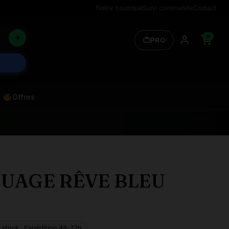
Notre boutique
Suivi commande
Contact
0
PRO
Offres
NUAGE RÊVE BLEU
 stock · Expédition 48-72h