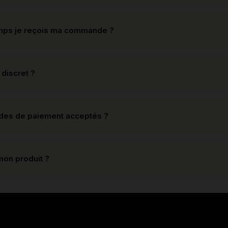
mps je reçois ma commande ?
 discret ?
odes de paiement acceptés ?
mon produit ?