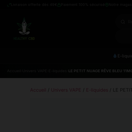
Livraison offerte dès 49€
Paiement 100% sécurisé
Notre magas
E-liqu
Accueil
›
Univers VAPE
›
E-liquides
›
LE PETIT NUAGE RÊVE BLEU 11M
Accueil
/
Univers VAPE
/
E-liquides
/ LE PET