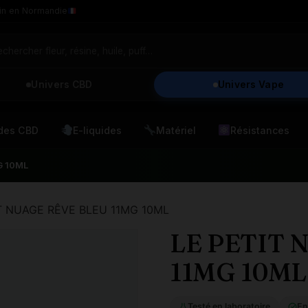
in en Normandie
Univers CBD
Univers Vape
ides CBD
E-liquides
Matériel
Résistances
G 10ML
IT NUAGE RÊVE BLEU 11MG 10ML
LE PETIT 
11MG 10ML
Testé en laboratoire
En