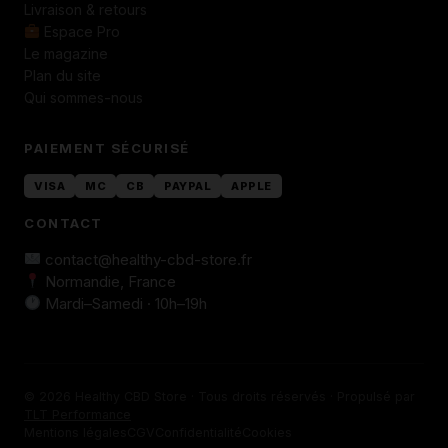
Livraison & retours
Espace Pro
Le magazine
Plan du site
Qui sommes-nous
PAIEMENT SÉCURISÉ
VISA
MC
CB
PAYPAL
APPLE
CONTACT
contact@healthy-cbd-store.fr
Normandie, France
Mardi–Samedi · 10h–19h
© 2026 Healthy CBD Store · Tous droits réservés · Propulsé par
TLT Performance
Mentions légales
CGV
Confidentialité
Cookies