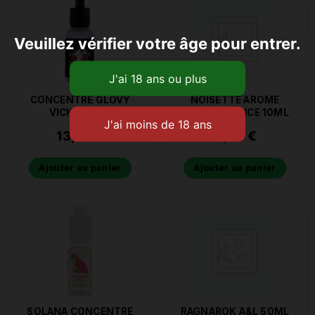
Veuillez vérifier votre âge pour entrer.
CONCENTRE GLOVY
NOISETTE AROME
VICKY 30ML
ELIQUIDFRANCE 10ML
13,90
€
4,50
€
Ajouter au panier
Ajouter au panier
SOLANA CONCENTRE
RAGNAROK A&L 50ML