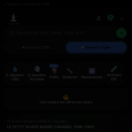
Livraison offerte dès 49€
0
Univers CBD
Univers Vape
Top
E-liquides
E-liquides
Arômes
Puffs
Matériel
Résistances
CBD
Nicotine
DIY
Voir toutes les offres en cours
Accueil
›
Univers VAPE
›
E-liquides
›
LE PETIT NUAGE BARRE CARAMEL 10ML 11MG