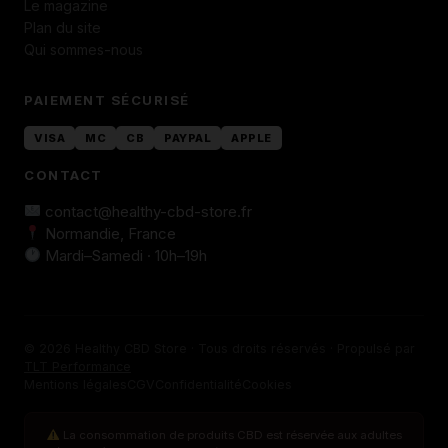
Le magazine
Plan du site
Qui sommes-nous
PAIEMENT SÉCURISÉ
VISA
MC
CB
PAYPAL
APPLE
CONTACT
contact@healthy-cbd-store.fr
Normandie, France
Mardi–Samedi · 10h–19h
© 2026 Healthy CBD Store · Tous droits réservés · Propulsé par
TLT Performance
Mentions légales
CGV
Confidentialité
Cookies
La consommation de produits CBD est réservée aux adultes