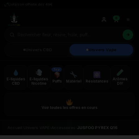
Livraison offerte dès 49€
0
Univers CBD
Univers Vape
Top
E-liquides
E-liquides
Arômes
Puffs
Matériel
Résistances
CBD
Nicotine
DIY
Voir toutes les offres en cours
Accueil
›
Univers VAPE
›
Accessoires
›
JUSFOG PYREX Q16