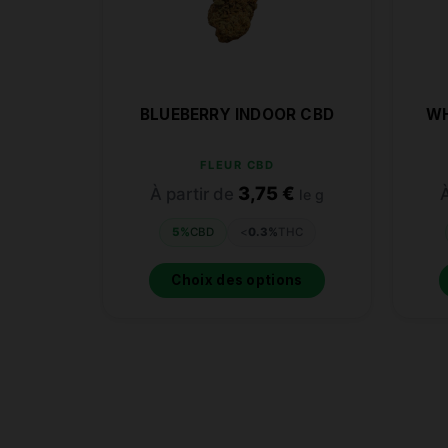
BLUEBERRY INDOOR CBD
WH
FLEUR CBD
3,75
€
À partir de
À
le g
5%
CBD
<
0.3%
THC
Choix des options