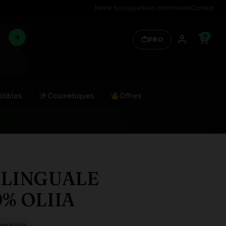
Notre boutique
Suivi commande
Contact
0
PRO
tibles
Cosmétiques
Offres
BLINGUALE
% OLIIA
boratoire