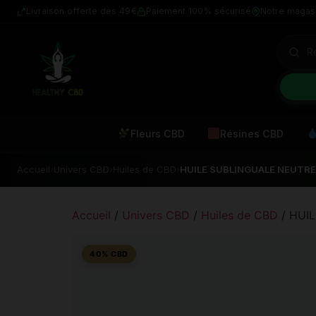
Livraison offerte dès 49€
Paiement 100% sécurisé
Notre magas
Fleurs CBD
Résines CBD
Accueil
›
Univers CBD
›
Huiles de CBD
›
HUILE SUBLINGUALE NEUTRE
Accueil
/
Univers CBD
/
Huiles de CBD
/ HUI
40% CBD