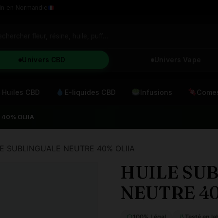
in en Normandie
Univers CBD
Univers Vape
Huiles CBD
E-liquides CBD
Infusions
Comes
 40% OLIIA
LE SUBLINGUALE NEUTRE 40% OLIIA
HUILE SU
NEUTRE 40
100% Légal
Testé en la