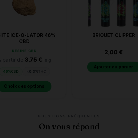
ITE ICE-O-LATOR 46%
BRIQUET CLIPPER
CBD
RÉSINE CBD
2,00
€
3,75
€
 partir de
le g
Ajouter au panier
46%
CBD
<
0.3%
THC
Choix des options
QUESTIONS FRÉQUENTES
On vous répond