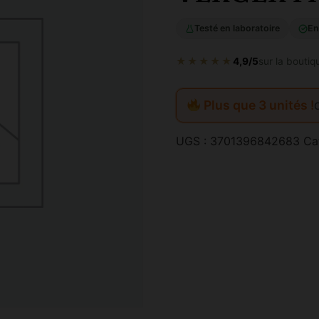
Testé en laboratoire
En
★★★★★
4,9/5
sur la boutiq
Plus que 3 unités !
UGS :
3701396842683
Ca