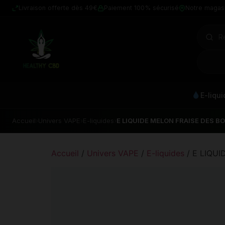
Livraison offerte dès 49€
Paiement 100% sécurisé
Notre magas
E-liqu
Accueil
›
Univers VAPE
›
E-liquides
›
E LIQUIDE MELON FRAISE DES BO
Accueil
/
Univers VAPE
/
E-liquides
/ E LIQUI