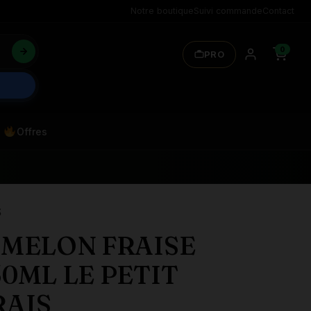
Notre boutique
Suivi commande
Contact
0
PRO
Offres
S
 MELON FRAISE
50ML LE PETIT
RAIS