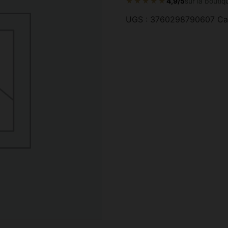
★★★★★
4,9/5
sur la boutiq
UGS :
3760298790607
Ca