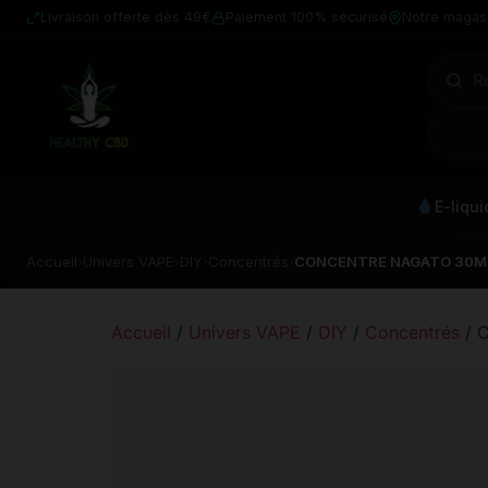
Livraison offerte dès 49€
Paiement 100% sécurisé
Notre magas
E-liqu
Accueil
›
Univers VAPE
›
DIY
›
Concentrés
›
CONCENTRE NAGATO 30M
Accueil
/
Univers VAPE
/
DIY
/
Concentrés
/ 