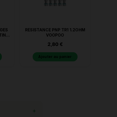
RGES
RESISTANCE PNP TR1 1.2OHM
TINE
VOOPOO
2,80
€
Ajouter au panier