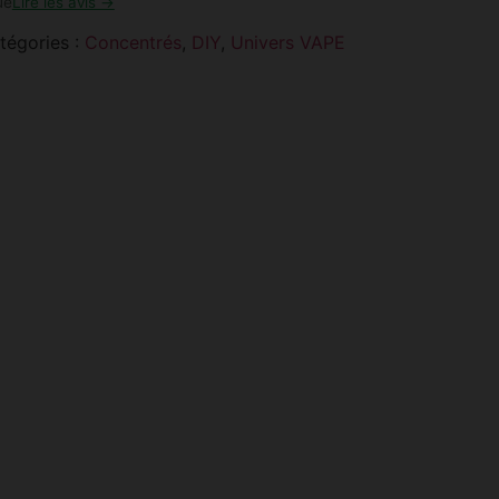
ue
Lire les avis →
tégories :
Concentrés
,
DIY
,
Univers VAPE