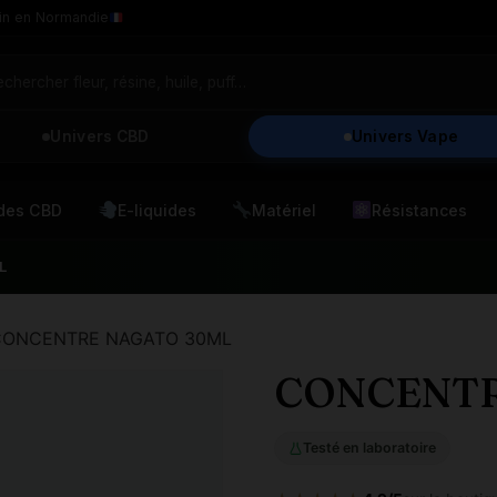
in en Normandie
Univers CBD
Univers Vape
ides CBD
E-liquides
Matériel
Résistances
L
CONCENTRE NAGATO 30ML
CONCENTR
Testé en laboratoire