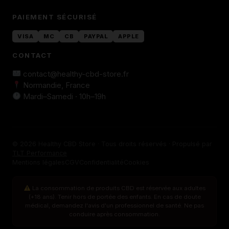
PAIEMENT SÉCURISÉ
VISA
MC
CB
PAYPAL
APPLE
CONTACT
contact@healthy-cbd-store.fr
Normandie, France
Mardi–Samedi · 10h–19h
© 2026 Healthy CBD Store · Tous droits réservés · Propulsé par
TLT Performance
Mentions légales
CGV
Confidentialité
Cookies
La consommation de produits CBD est réservée aux adultes
(+18 ans). Tenir hors de portée des enfants. En cas de doute
médical, demandez l'avis d'un professionnel de santé. Ne pas
conduire après consommation.