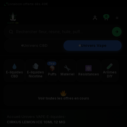
Livraison offerte dès 49€
0
Univers CBD
Univers Vape
Top
E-liquides
E-liquides
Arômes
Puffs
Matériel
Résistances
CBD
Nicotine
DIY
Voir toutes les offres en cours
Accueil
›
Univers VAPE
›
E-liquides
›
CIRKUS LEMON ICE 10ML 12 MG