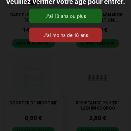
Veuillez vérifier votre âge pour entrer.
BASE E-SAVEUR PV/VG
CONCENTRÉ RAGNAROK
50/50 1L
SWEET EDITION
ULTIMATE A&L 30ML
14,90
€
13,90
€
Ajouter au panier
Ajouter au panier
BOOSTER DE NICOTINE
RESISTANCE PNP TR1
1.2OHM VOOPOO
0,90
€
2,80
€