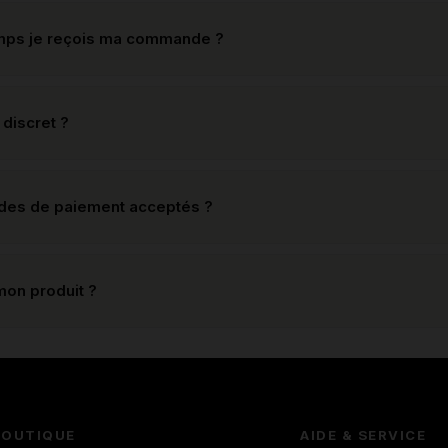
mps je reçois ma commande ?
 discret ?
odes de paiement acceptés ?
mon produit ?
BOUTIQUE
AIDE & SERVICE