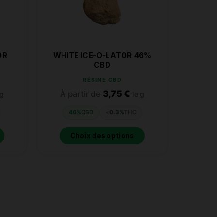
OR
WHITE ICE-O-LATOR 46%
CBD
RÉSINE CBD
3,75
€
À partir de
 g
le g
46%
CBD
<
0.3%
THC
Choix des options