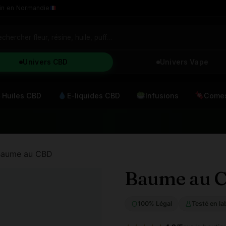
in en Normandie
Univers CBD
Univers Vape
Huiles CBD
E-liquides CBD
Infusions
Comes
Baume au CBD
Baume au 
100% Légal
Testé en la