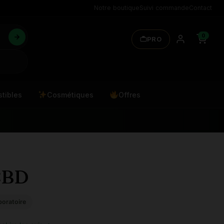
Notre boutique
Suivi commande
Contact
0
PRO
tibles
Cosmétiques
Offres
CBD
boratoire