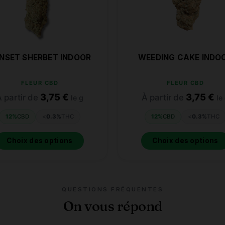
NSET SHERBET INDOOR
WEEDING CAKE INDO
FLEUR CBD
FLEUR CBD
3,75
€
3,75
€
 partir de
À partir de
le g
le
12%
CBD
<
0.3%
THC
12%
CBD
<
0.3%
THC
Choix des options
Choix des options
QUESTIONS FRÉQUENTES
On vous répond