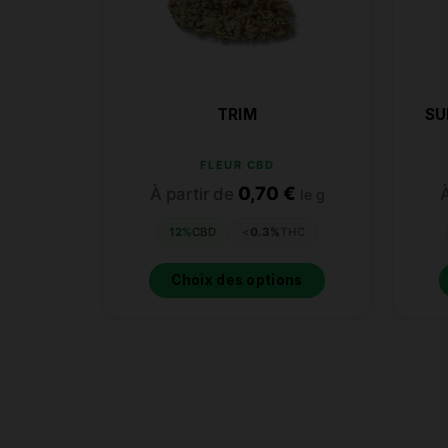
TRIM
SU
FLEUR CBD
0,70
€
À partir de
À
le g
12%
CBD
<
0.3%
THC
Choix des options