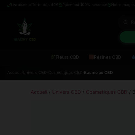
Livraison offerte dès 49€
Paiement 100% sécurisé
Notre magas
Fleurs CBD
Résines CBD
Accueil
›
Univers CBD
›
Cosmetiques CBD
›
Baume au CBD
Accueil
/
Univers CBD
/
Cosmetiques CBD
/ 