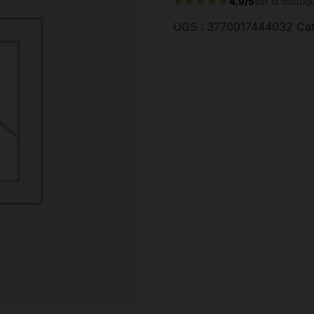
★★★★★
4,9/5
sur la boutiq
UGS :
3770017444032
Cat