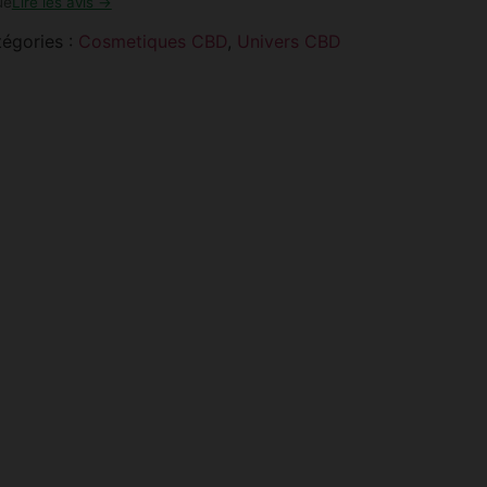
ue
Lire les avis →
égories :
Cosmetiques CBD
,
Univers CBD