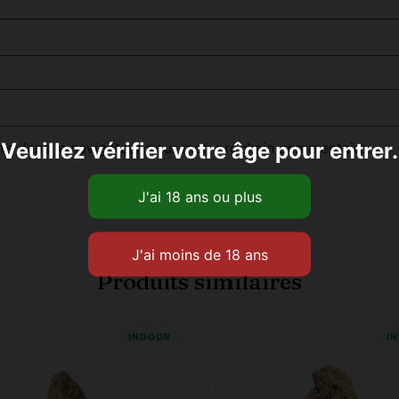
Veuillez vérifier votre âge pour entrer.
te dans le navigateur pour mon prochain commentaire.
Produits similaires
INDOOR
I