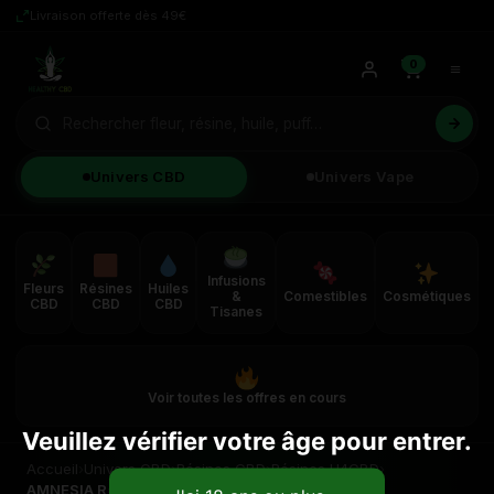
Livraison offerte dès 49€
0
Univers CBD
Univers Vape
Infusions
Fleurs
Résines
Huiles
&
Comestibles
Cosmétiques
CBD
CBD
CBD
Tisanes
Voir toutes les offres en cours
Veuillez vérifier votre âge pour entrer.
Accueil
›
Univers CBD
›
Résines CBD
›
Résines H4CBD
›
AMNESIA R****