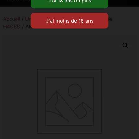
Accueil
/
Univers CBD
/
Résines CBD
/
Résines
H4CBD
/ AMNESIA R****